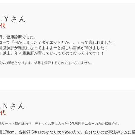
A.Ｙさん
0代
日、健康診断でした。
コーで「何かしました？ダイエットとか、、」って言われました！
度脂肪肝が軽度になってますよーと嬉しい言葉が聞けました！
0年以上、年々脂肪肝が育っていってたのでびっくりです！！
個人の感想となります。結果を保証するものではございません。
T.Ｎさん
0代
脳リセット期が終わり、デトックス期に入った40代男性モニターの方の感想です。
長178cm、当初97.5キロのかなり大きめの方で、自分なりの食事法やジムに