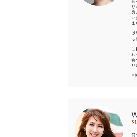
あ
り
良
い
ま
以
も
こ
わ
食
り
※
5
何