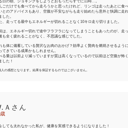
る日の朝、ジョギングをしようとおもったらすでに11時…。
んごだけでも食べてから走ろうかと思ったけれど、リンゴは走ったあとに食
いとのアドバイスもあり、空腹が不安ながらも走り始めたら意外と快調に走
ました。
た、走ってる最中もエネルギーが切れることなく10キロ走り切りました。
前は、エネルギー切れで途中フラフラになってしまうこともあったのが、走
後も全く疲れることがなく、不思議な感じでした。
れも体に備蓄している贅沢なお肉のおかげ？効率よく贅肉を燃焼させるよう
ってきている成果かもしれません。
べる量は以前より減っていますが質は高くなっているので以前ほど空腹が怖
ました！
個人の感想となります。結果を保証するものではございません。
W.Ａさん
1歳
をしても太れなかった私が、健康を実感できるようになりました！