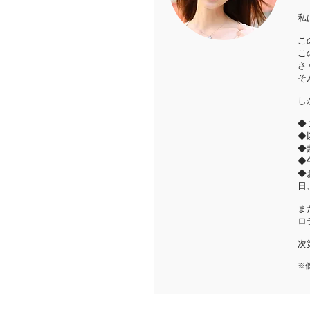
私
こ
こ
さ
そ
し
◆
◆
◆
◆
◆
日
ま
ロ
次
※