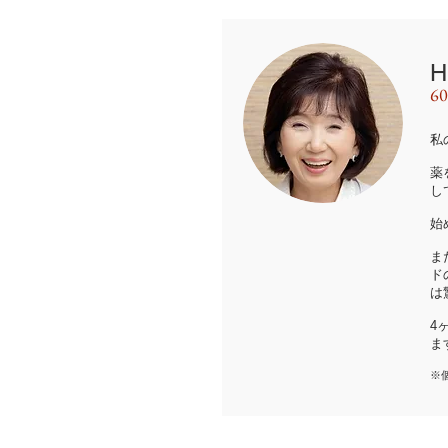
6
私
薬
し
始
ま
ド
は
4
ま
※