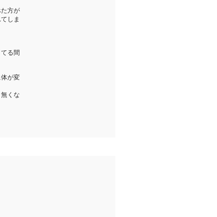
べた方が
れてしま
ってる間
に体が変
く無くな