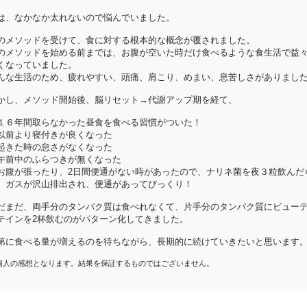
は、なかなか太れないので悩んでいました。
のメソッドを受けて、食に対する根本的な概念が覆されました。
のメソッドを始める前までは、お腹が空いた時だけ食べるような食生活で益
くなっていました。
んな生活のため、疲れやすい、頭痛、肩こり、めまい、息苦しさがありまし
かし、メソッド開始後、脳リセット→代謝アップ期を経て、
１６年間取らなかった昼食を食べる習慣がついた！
以前より寝付きが良くなった
起きた時の怠さがなくなった
午前中のふらつきが無くなった
お腹が張ったり、2日間便通がない時があったので、ナリネ菌を夜３粒飲んだ
、ガスが沢山排出され、便通があってびっくり！
だまだ、両手分のタンパク質は食べれなくて、片手分のタンパク質にビュー
テインを2杯飲むのがパターン化してきました。
第に食べる量が増えるのを待ちながら、長期的に続けていきたいと思います
個人の感想となります。結果を保証するものではございません。