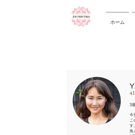
ホーム
4
3
今
こ
す
魚