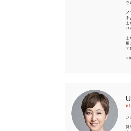
立
メ
る
ま
り
ま
更
ア
※
6
ジ
健