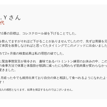
H.Ｙさん
0代
の1番の目標は、コレステロール値を下げることでした。
を飲んでますがそれほど下がることがありませんでしたので、先ずは胃腸を
て体質を改善しなければと思ってたタイミングでこのメソッドに出会いまし
めて2ヶ月後の検査結果は私の理想の値でした。
た緊急事態宣言が発令され 趣味であるバトミントン練習のお休みの中、こ
の食事方法で体重と体脂肪が順調に減ったにも関わらず筋肉量が変わらなか
驚きました。
ヶ月経った今でも維持出来ており自分の体と相談して食べれるようになれたよ
す！
個人の感想となります。結果を保証するものではございません。