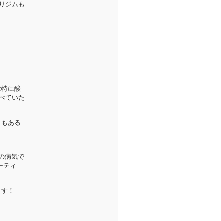
りジムも
は特に酸
べていた
日もある
の病気で
ーティ
ます！