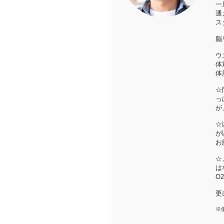
一
通
ス
脳
ウ
体
体
☆
っ
が
☆
が
お
☆
は
O
更
※