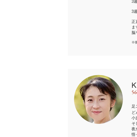
3
3
正
ま
脳
※
5
足
ど
小
そ
夜
悟