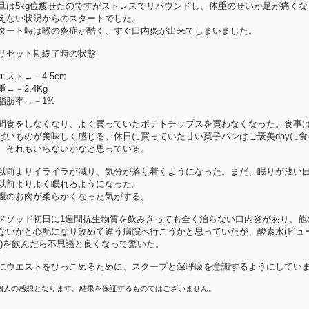
旦は5kg位痩せたのですがストレスでリバウンドし、体重のせいか足が痛くな
えない状況からのスタートでした。
タート時は喉の炎症が酷く、すぐ口内炎が出来てしまいました。
リセット期終了時の状態
エスト→－4.5cm
重→－2.4Kg
脂肪率→－1%
間食をしなくなり、よく買っていたポテトチップスを買わなくなった。食事
ぱいものが美味しく感じる。休日に買っていた甘い菓子パンはご褒美dayに食
、それもいらないかなと思っている。
以前よりイライラが減り、気分が落ち着くようになった。まだ、眠りが浅い
以前よりよく眠れるようになった。
腹のお肉が柔らかくなった気がする。
メソッド初日に1週間抗生物質を飲みきっても全く治らない口内炎があり、他
ないかと心配になり改めて違う病院へ行こうかと思っていたが、酸素水(ビュ
2)を飲んだら不思議と良くなって驚いた。
にウエストをひっこめるために、スクープと深呼吸を意識するようにしてい
個人の感想となります。結果を保証するものではございません。