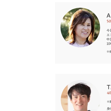
5
今
エ
中
1
※
4
※
身