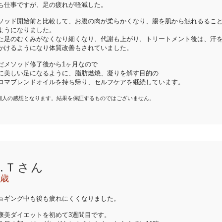
ち仕事ですが、足の疲れが軽減した。
ソッド開始前と比較して、お腹の肉が柔らかくなり、腸を肌から触れるるこ
ようになりました。
た足のむくみがなくなり細くなり、代謝も上がり、トリートメント後は、汗
かけるようになり体質改善もされていました。
だメソッド修了後から1ヶ月なので
に美しい足になるように、脂肪燃焼、凝りを解す目的の
ロマブレンドオイルを持ち帰り、セルフケアを継続しています。
個人の感想となります。結果を保証するものではございません。
U.Ｔさん
1歳
ョギング中も後も疲れにくくなりました。
康美ダイエットを初めて3週間目です。