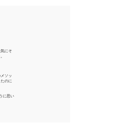
元気にそ
た。
のメソッ
ったのに
うに思い