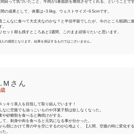
週間経って気づいたこと、牛肉が1番脂肪を燃焼させてくれる、ということで
週間の成果として、体重は−3.6kg、ウェストサイズ−6.5cmです。
直こんなに食べて大丈夫なのかな？と半信半疑でしたが、今のところ順調に
す。
リセット期も残すところあと1週間、このまま頑張りたいと思います。
個人の感想となります。結果を保証するものではございません。
K.Ｍさん
6歳
スッキリ美人を目指して取り組んでいます！
んなに空腹でも油っこいものや洋菓子類は欲しなくなった。
麦や砂糖類を食べると胸焼けがする。
して、刺身や肉を食べると元気になる事が分かった。
から朝にかけて胃の中を空にするのが心地よく、【人間、空腹の時に変化す
った。